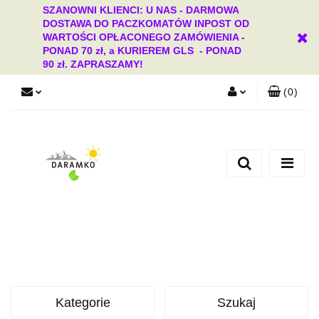
SZANOWNI KLIENCI: U NAS - DARMOWA
DOSTAWA DO PACZKOMATÓW INPOST OD
WARTOŚCI OPŁACONEGO ZAMÓWIENIA -
PONAD 70 zł, a KURIEREM GLS - PONAD
90 zł. ZAPRASZAMY!
(
0
)
Zaloguj się
Zarejestruj się
Dodaj zgłoszenie
Zgody cookies
Kategorie
Szukaj