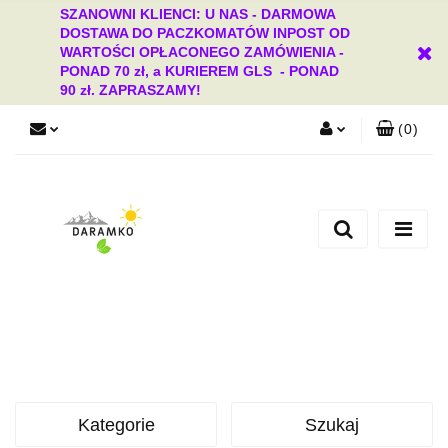
SZANOWNI KLIENCI: U NAS - DARMOWA
DOSTAWA DO PACZKOMATÓW INPOST OD
WARTOŚCI OPŁACONEGO ZAMÓWIENIA -
PONAD 70 zł, a KURIEREM GLS - PONAD
90 zł. ZAPRASZAMY!
(
0
)
Zaloguj się
Zarejestruj się
Dodaj zgłoszenie
Zgody cookies
Kategorie
Szukaj