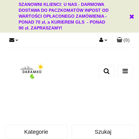
SZANOWNI KLIENCI: U NAS - DARMOWA
DOSTAWA DO PACZKOMATÓW INPOST OD
WARTOŚCI OPŁACONEGO ZAMÓWIENIA -
PONAD 70 zł, a KURIEREM GLS - PONAD
90 zł. ZAPRASZAMY!
(
0
)
Zaloguj się
Zarejestruj się
Dodaj zgłoszenie
Zgody cookies
Kategorie
Szukaj