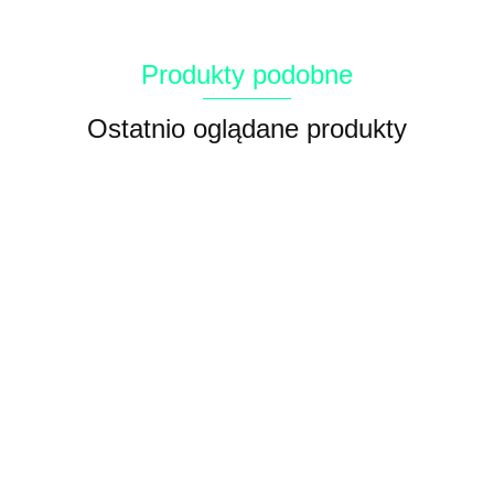
Produkty podobne
Ostatnio oglądane produkty
Miękkie
Patyczki
fileciki z
owinięte
Przysma
ARQUIVET
Kabanos
Patyczki
piersi z
kaczką
dla psa
Przełyk
skręcany
owinięte
10.64
12.88
kaczki
13 cm,
roladka z
bawoli
12cm 100
królikiem
9.52
14.00
21.28
12.88
100 g
100 g
kurczaki
100g
szt
13 cm, 100
Arquivet
Arquivet
100g
ARQUIVET
g
Arquivet
ARQUIVET