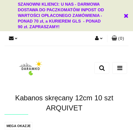
SZANOWNI KLIENCI: U NAS - DARMOWA
DOSTAWA DO PACZKOMATÓW INPOST OD
WARTOŚCI OPŁACONEGO ZAMÓWIENIA -
PONAD 70 zł, a KURIEREM GLS - PONAD
90 zł. ZAPRASZAMY!
(
0
)
Zaloguj się
Zarejestruj się
Dodaj zgłoszenie
Zgody cookies
Kabanos skręcany 12cm 10 szt
ARQUIVET
MEGA OKAZJE