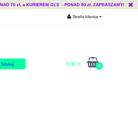
 70 zł, a KURIEREM GLS - PONAD 90 zł. ZAPRASZAMY!
Strefa klienta
Blog
Zaloguj się
Zarejestruj się
Dodaj zgłoszenie
Zgody cookies
0,00 zł
0
Blog