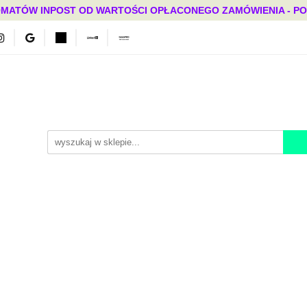
MATÓW INPOST OD WARTOŚCI OPŁACONEGO ZAMÓWIENIA - PONAD
Bestsellery
Mega okazje
Polecamy
Promocje
ci
Bestsellery
Mega okazje
Polecamy
Promocje