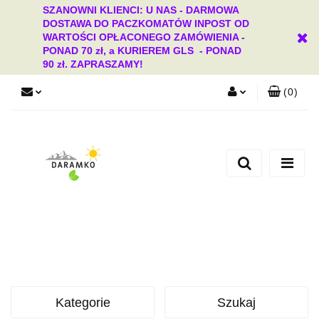
SZANOWNI KLIENCI: U NAS - DARMOWA
DOSTAWA DO PACZKOMATÓW INPOST OD
WARTOŚCI OPŁACONEGO ZAMÓWIENIA -
PONAD 70 zł, a KURIEREM GLS - PONAD
90 zł. ZAPRASZAMY!
(
0
)
Zaloguj się
Zarejestruj się
Dodaj zgłoszenie
Zgody cookies
Kategorie
Szukaj