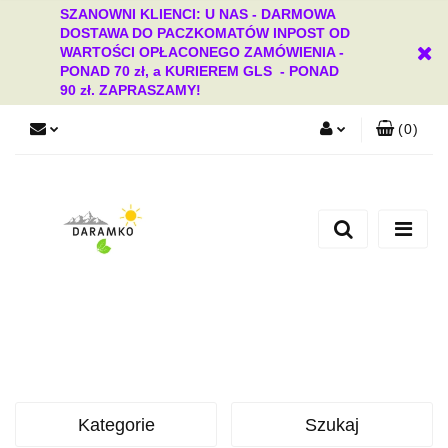
SZANOWNI KLIENCI: U NAS - DARMOWA
DOSTAWA DO PACZKOMATÓW INPOST OD
WARTOŚCI OPŁACONEGO ZAMÓWIENIA -
PONAD 70 zł, a KURIEREM GLS - PONAD
90 zł. ZAPRASZAMY!
(
0
)
Zaloguj się
Zarejestruj się
Dodaj zgłoszenie
Zgody cookies
Kategorie
Szukaj