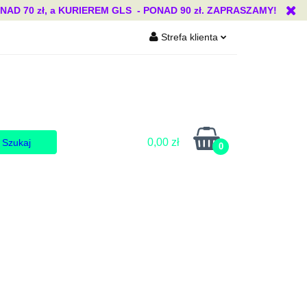
 70 zł, a KURIEREM GLS - PONAD 90 zł. ZAPRASZAMY!
Strefa klienta
Blog
Zaloguj się
Zarejestruj się
Dodaj zgłoszenie
Zgody cookies
0,00 zł
0
Blog