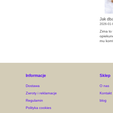
2026-01-
Zima to
opiekunó
mu komf
zimą jes
Informacje
Sklep
Dostawa
O nas
Zwroty i reklamacje
Kontakt
Regulamin
blog
Polityka cookies