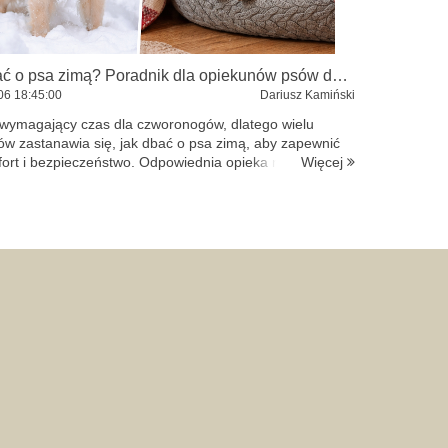
Jak dbać o psa zimą? Poradnik dla opiekunów psów domowych i podwórkowych
06
18:45:00
Dariusz Kamiński
 wymagający czas dla czworonogów, dlatego wielu
w zastanawia się, jak dbać o psa zimą, aby zapewnić
Więcej
ort i bezpieczeństwo. Odpowiednia opieka nad psem
t ważna zarówno dla psów domowych, jak i tych p...