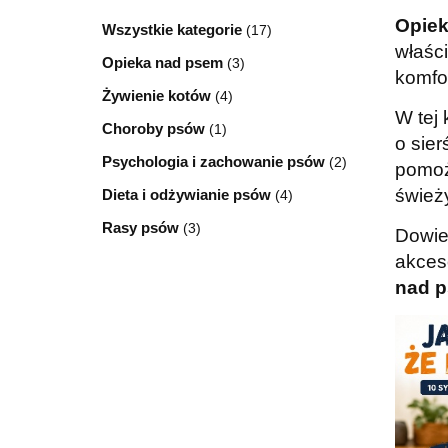
Opie
Wszystkie kategorie
(17)
właści
Opieka nad psem
(3)
komfo
Żywienie kotów
(4)
W tej
Choroby psów
(1)
o sier
Psychologia i zachowanie psów
(2)
pomoż
śwież
Dieta i odżywianie psów
(4)
Rasy psów
(3)
Dowies
akces
nad p