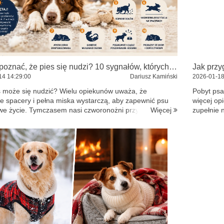
Jak rozpoznać, że pies się nudzi? 10 sygnałów, których nie wolno ignorować
14
14:29:00
Dariusz Kamiński
2026-01-1
s może się nudzić? Wielu opiekunów uważa, że
Pobyt psa
e spacery i pełna miska wystarczą, aby zapewnić psu
więcej op
Więcej
we życie. Tymczasem nasi czworonożni przyjaciele
zupełnie 
ją również odpowiedniej dawki stymulacji psychicznej i
Sprawdź, 
...