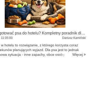
Jak przygotować psa do hotelu? Kompletny poradnik dla opiekunów
8
11:05:00
Dariusz Kamiński
 w hotelu to rozwiązanie, z którego korzysta coraz
iekunów planujących wyjazd. Dla psa jest to jednak
Więcej
nowa sytuacja - inne zapachy, obce osoby i zwierzęta.
jak przygotować psa do hotelu, aby jego pierwszy ...