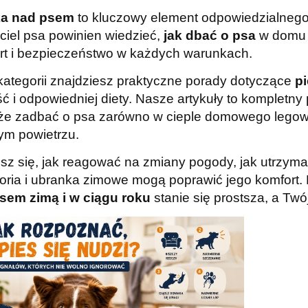
ka nad psem
to kluczowy element odpowiedzialnego
ciel psa powinien wiedzieć,
jak dbać o psa
w domu i
rt i bezpieczeństwo w każdych warunkach.
 kategorii znajdziesz praktyczne porady dotyczące
pi
ść i odpowiedniej diety. Nasze artykuły to kompletny
e zadbać o psa zarówno w cieple domowego legowi
ym powietrzu.
z się, jak reagować na zmiany pogody, jak utrzymać
oria i ubranka zimowe mogą poprawić jego komfor
sem zimą i w ciągu roku
stanie się prostsza, a Twó