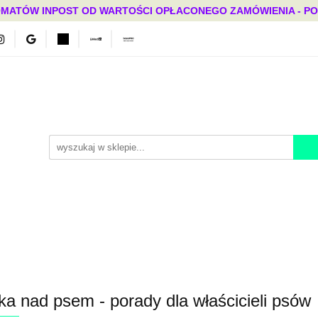
MATÓW INPOST OD WARTOŚCI OPŁACONEGO ZAMÓWIENIA - PONAD
Bestsellery
Mega okazje
Polecamy
Promocje
ci
Bestsellery
Mega okazje
Polecamy
Promocje
ka nad psem - porady dla właścicieli psów