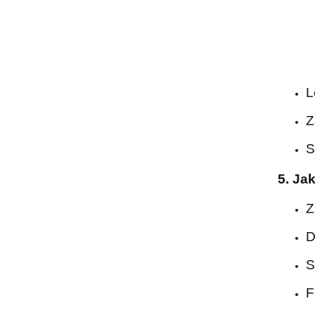
L
Z
S
5. Ja
Z
D
S
F