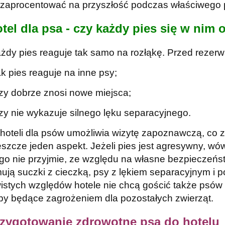
zaprocentować na przyszłość podczas właściwego 
otel dla psa - czy każdy pies się w nim 
żdy pies reaguje tak samo na rozłąkę. Przed rezerw
ak pies reaguje na inne psy;
zy dobrze znosi nowe miejsca;
zy nie wykazuje silnego lęku separacyjnego.
hoteli dla psów umożliwia wizytę zapoznawczą, co z
eszcze jeden aspekt. Jeżeli pies jest agresywny, wów
 go nie przyjmie, ze względu na własne bezpieczeńst
mują suczki z cieczką, psy z lękiem separacyjnym i
istych względów hotele nie chcą gościć także psów
by będące zagrożeniem dla pozostałych zwierząt.
rzygotowanie zdrowotne psa do hotelu