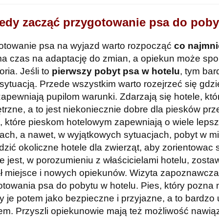
iedy zacząć przygotowanie psa do poby
otowanie psa na wyjazd warto rozpocząć
co najmni
ma czas na adaptację do zmian, a opiekun może sp
ria. Jeśli to
pierwszy pobyt psa w hotelu
, tym bar
ytuacją. Przede wszystkim warto rozejrzeć się gdzie 
zapewniają pupilom warunki. Zdarzają się hotele, któ
trzne, a to jest niekoniecznie dobre dla piesków pr
e, które pieskom hotelowym zapewniają o wiele lep
tach, a nawet, w wyjątkowych sytuacjach, pobyt w mi
zić okoliczne hotele dla zwierząt, aby zorientowac
 jest, w porozumieniu z właścicielami hotelu, zosta
ł miejsce i nowych opiekunów. Wizyta zapoznawcz
otowania psa do pobytu w hotelu. Pies, który pozna
y je potem jako bezpieczne i przyjazne, a to bardzo
em. Przyszli opiekunowie mają też możliwość nawiąz