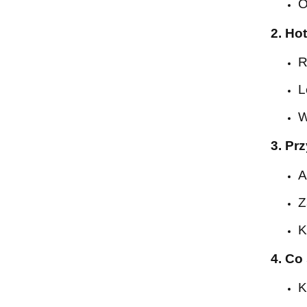
O
2. Ho
R
L
W
3. Pr
A
Z
K
4. Co
K