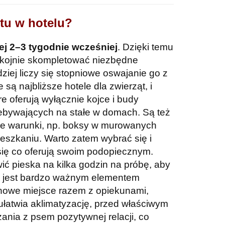
tu w hotelu?
ej 2–3 tygodnie wcześniej
. Dzięki temu
okojnie skompletować niezbędne
dziej liczy się stopniowe oswajanie go z
są najbliższe hotele dla zwierząt, i
re oferują wyłącznie kojce i budy
zebywających na stałe w domach. Są też
sze warunki, np. boksy w murowanych
eszkaniu. Warto zatem wybrać się i
 się co oferują swoim podopiecznym.
wić pieska na kilka godzin na próbę, aby
a jest bardzo ważnym elementem
 nowe miejsce razem z opiekunami,
 ułatwia aklimatyzację, przed właściwym
ania z psem pozytywnej relacji, co