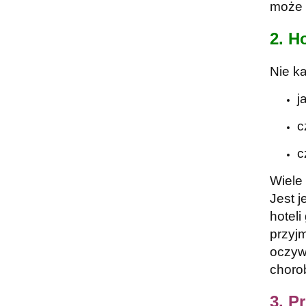
może 
2. H
Nie ka
j
c
c
Wiele 
Jest j
hoteli
przyj
oczyw
choro
3. P