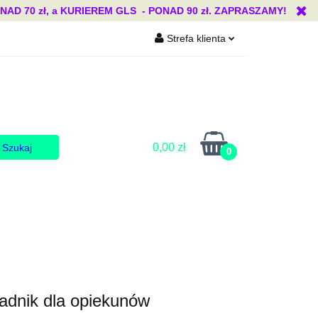
 70 zł, a KURIEREM GLS - PONAD 90 zł. ZAPRASZAMY!
Strefa klienta
Blog
Zaloguj się
Zarejestruj się
Dodaj zgłoszenie
Zgody cookies
0,00 zł
0
Blog
adnik dla opiekunów