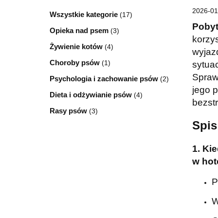
2026-01
Wszystkie kategorie
(17)
Pobyt
Opieka nad psem
(3)
korzy
Żywienie kotów
(4)
wyjazd
Choroby psów
(1)
sytuac
Spra
Psychologia i zachowanie psów
(2)
jego p
Dieta i odżywianie psów
(4)
bezst
Rasy psów
(3)
Spis
1. Ki
w hot
P
W