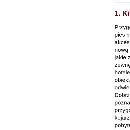
1. K
Przyg
pies 
akceso
nową s
jakie 
zewnę
hotel
obiek
odwied
Dobrze
pozna
przyg
kojarz
pobyt