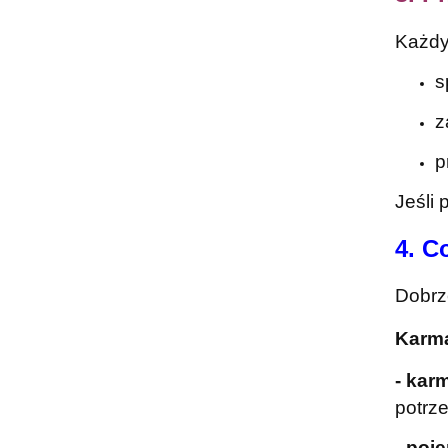
Każd
s
z
p
Jeśli 
4. C
Dobrz
Karma
- karm
potrz
- poj