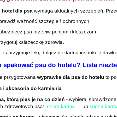
y
hotel dla psa
wymaga aktualnych szczepień. Prze
prawdź ważność szczepień ochronnych;
abezpiecz psa przeciw pchłom i kleszczom;
rzygotuj książeczkę zdrowia.
pies przyjmuje leki, dołącz dokładną instrukcję dawk
o spakować psu do hotelu? Lista niezb
e przygotowana
wyprawka dla psa do hotelu
to po
 i akcesoria do karmienia
a, którą pies je na co dzień
- wybieraj sprawdzone
eb zdrowotnych psa:
mokra karma
lub
sucha karm
emnik na karmę
- utrzymuje świeżość jedzenia i uła