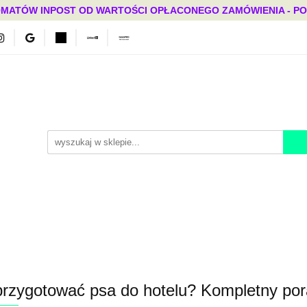
MATÓW INPOST OD WARTOŚCI OPŁACONEGO ZAMÓWIENIA - PONAD
Bestsellery
Mega okazje
Polecamy
Promocje
ci
Bestsellery
Mega okazje
Polecamy
Promocje
przygotować psa do hotelu? Kompletny por