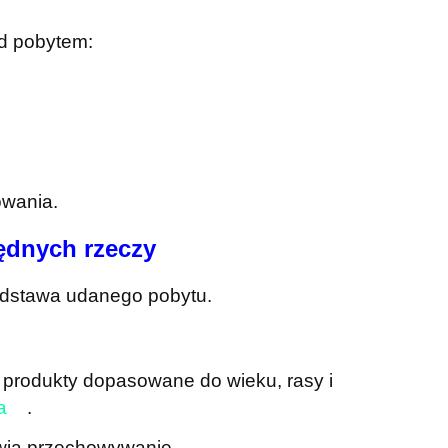
d pobytem:
owania.
ędnych rzeczy
dstawa udanego pobytu.
 produkty dopasowane do wieku, rasy i
a
.
twia przechowywanie.