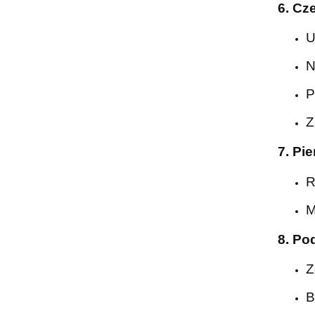
6. Cz
U
N
P
Z
7. Pi
R
M
8. P
Z
B