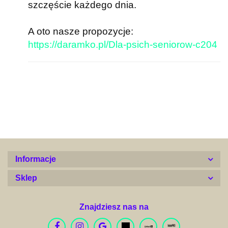
szczęście każdego dnia.
A oto nasze propozycje:
https://daramko.pl/Dla-psich-seniorow-c204
Informacje
Sklep
Znajdziesz nas na