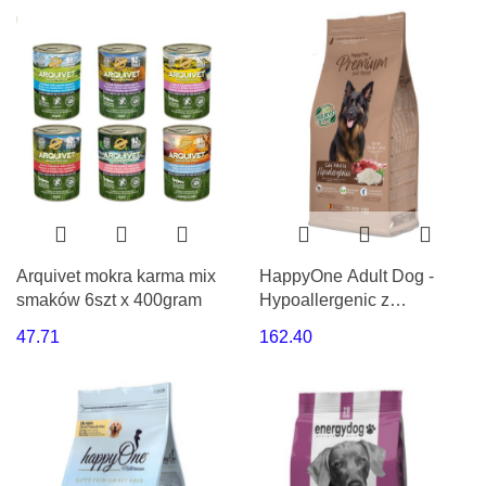
Arquivet mokra karma mix
HappyOne Adult Dog -
smaków 6szt x 400gram
Hypoallergenic z
jagnięciną 12kg
47.71
162.40