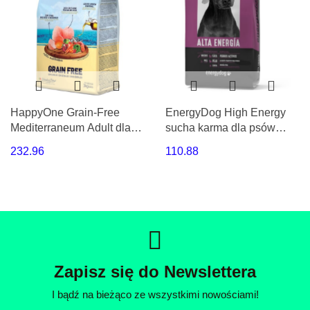
HappyOne Grain-Free
EnergyDog High Energy
Mediterraneum Adult dla
sucha karma dla psów
psów dorosłych Super
dorosłych 20 kg Golden
232.96
110.88
Premium 12Kg
Pet Food
Zapisz się do Newslettera
I bądź na bieżąco ze wszystkimi nowościami!