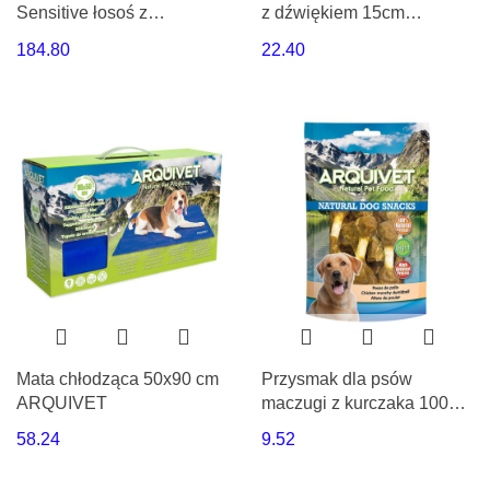
Sensitive łosoś z
z dźwiękiem 15cm
ziemniakami 12 kg
ARQUIVET
184.80
22.40
Arquivet
Mata chłodząca 50x90 cm
Przysmak dla psów
ARQUIVET
maczugi z kurczaka 100g
Arquivet
58.24
9.52