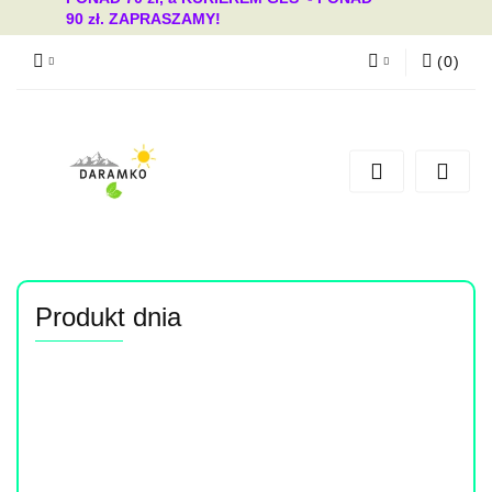
90 zł. ZAPRASZAMY!
(
0
)
Zaloguj się
Zarejestruj się
Dodaj zgłoszenie
Zgody cookies
Produkt dnia